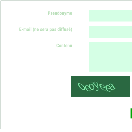
Pseudonyme
E-mail
(ne sera pas diffusé)
Contenu