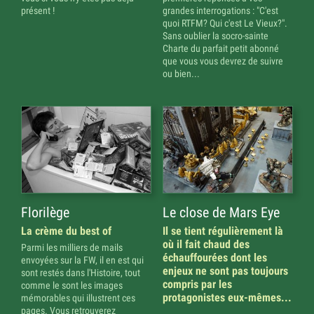
présent !
grandes interrogations : "C'est
quoi RTFM? Qui c'est Le Vieux?".
Sans oublier la socro-sainte
Charte du parfait petit abonné
que vous vous devrez de suivre
ou bien...
Florilège
Le close de Mars Eye
La crème du best of
Il se tient régulièrement là
où il fait chaud des
Parmi les milliers de mails
échauffourées dont les
envoyées sur la FW, il en est qui
enjeux ne sont pas toujours
sont restés dans l'Histoire, tout
compris par les
comme le sont les images
protagonistes eux-mêmes...
mémorables qui illustrent ces
pages. Vous retrouverez