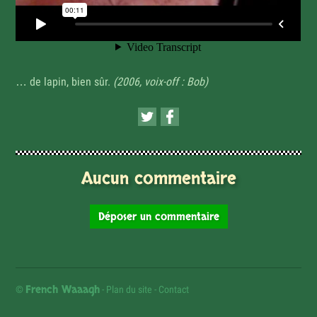
… de lapin, bien sûr.
(2006, voix-off : Bob)
Aucun commentaire
Déposer un commentaire
French Waaagh
©
-
Plan du site
-
Contact