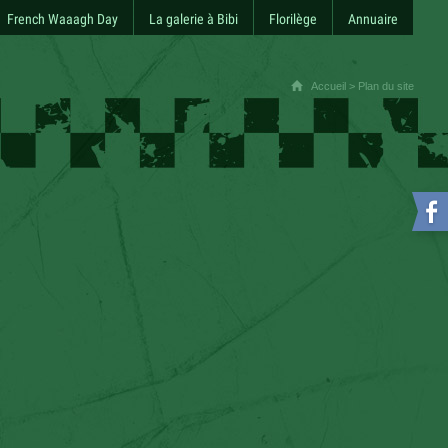
French Waaagh Day
La galerie à Bibi
Florilège
Annuaire
Accueil
>
Plan du site