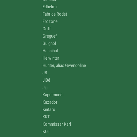
Edhelmir
Fabrice Rodet
Frozone
Goff
Greguef
Guignol
Hannibal
Helwinter
Hunter, alias Gwendoline
JB
JiBé
Jiji
Kaputmundi
Kazador
Kintaro
KKT
Kommissar Karl
KOT