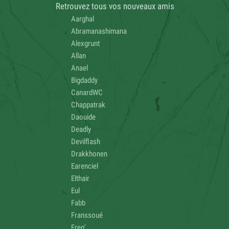
Retrouvez tous vos nouveaux amis
Aarghal
Abramanashimana
Alexgrunt
Allan
Anael
Bigdaddy
CanardWC
Chappatrak
Daouide
Deadly
Devilflash
Drakkhonen
Earenciel
Elthair
Eul
Fabb
Franssoué
Freg'