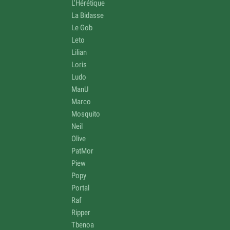
L'Hérétique
La Bidasse
Le Gob
Leto
Lilian
Loris
Ludo
ManU
Marco
Mosquito
Neil
Olive
PatMor
Piew
Popy
Portal
Raf
Ripper
Tbenoa