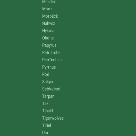
Minidev
Mooz
Morbäck
Nahwiz
Nykola
Obone
Papyrus
Patriarche
PeuTeuLeu
Pyrrhus
Rod
Salgin
SebVoinot
Tarpan
Taz
Tibald
Tigerwolves
Tiriel
Um'