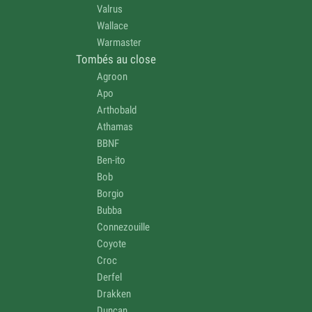
Valrus
Wallace
Warmaster
Tombés au close
Agroon
Apo
Arthobald
Athamas
BBNF
Ben-ito
Bob
Borgio
Bubba
Connezouille
Coyote
Croc
Derfel
Drakken
Duncan