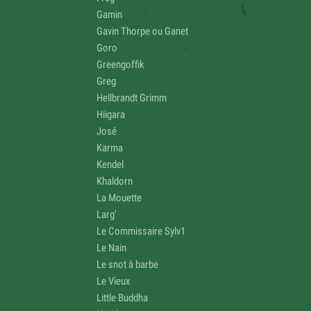
Gamin
Gavin Thorpe ou Ganet
Goro
Greengoffik
Greg
Hellbrandt Grimm
Hiigara
José
Karma
Kendel
Khaldorn
La Mouette
Larg'
Le Commissaire Sylv1
Le Nain
Le snot à barbe
Le Vieux
Little Buddha