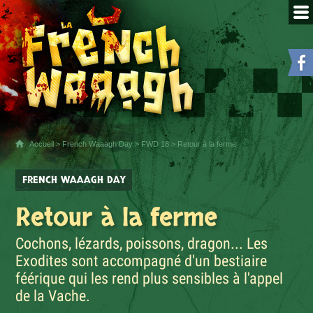
Accueil
>
French Waaagh Day
>
FWD 18
> Retour à la ferme
FRENCH WAAAGH DAY
Retour à la ferme
Cochons, lézards, poissons, dragon... Les
Exodites sont accompagné d'un bestiaire
féérique qui les rend plus sensibles à l'appel
de la Vache.