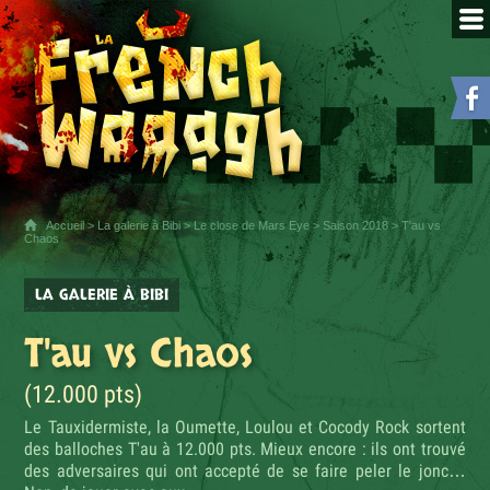
Accueil
>
La galerie à Bibi
>
Le close de Mars Eye
>
Saison 2018
> T'au vs
Chaos
LA GALERIE À BIBI
T'au vs Chaos
(12.000 pts)
Le Tauxidermiste, la Oumette, Loulou et Cocody Rock sortent
des balloches T'au à 12.000 pts. Mieux encore : ils ont trouvé
des adversaires qui ont accepté de se faire peler le jonc…