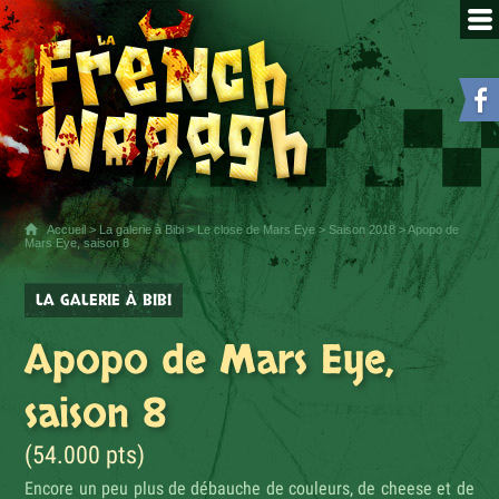
Accueil
>
La galerie à Bibi
>
Le close de Mars Eye
>
Saison 2018
> Apopo de
Mars Eye, saison 8
LA GALERIE À BIBI
Apopo de Mars Eye,
saison 8
(54.000 pts)
Encore un peu plus de débauche de couleurs, de cheese et de