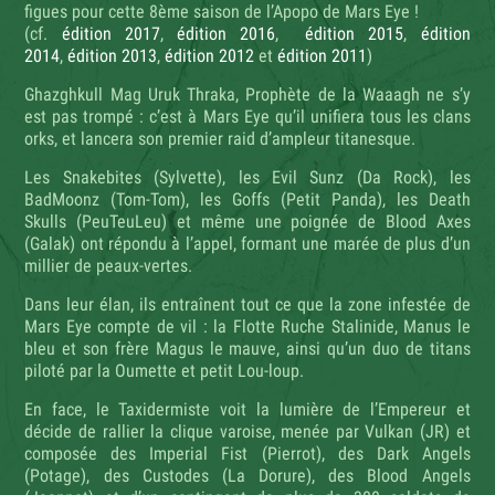
figues pour cette 8ème saison de l’Apopo de Mars Eye !
(cf.
édition 2017
,
édition 2016
,
édition 2015
,
édition
2014
,
édition 2013
,
édition 2012
et
édition 2011
)
Ghazghkull Mag Uruk Thraka, Prophète de la Waaagh ne s’y
est pas trompé : c’est à Mars Eye qu’il unifiera tous les clans
orks, et lancera son premier raid d’ampleur titanesque.
Les Snakebites (Sylvette), les Evil Sunz (Da Rock), les
BadMoonz (Tom-Tom), les Goffs (Petit Panda), les Death
Skulls (PeuTeuLeu) et même une poignée de Blood Axes
(Galak) ont répondu à l’appel, formant une marée de plus d’un
millier de peaux-vertes.
Dans leur élan, ils entraînent tout ce que la zone infestée de
Mars Eye compte de vil : la Flotte Ruche Stalinide, Manus le
bleu et son frère Magus le mauve, ainsi qu’un duo de titans
piloté par la Oumette et petit Lou-loup.
En face, le Taxidermiste voit la lumière de l’Empereur et
décide de rallier la clique varoise, menée par Vulkan (JR) et
composée des Imperial Fist (Pierrot), des Dark Angels
(Potage), des Custodes (La Dorure), des Blood Angels