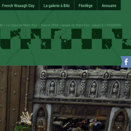
French Waaagh Day
La galerie à Bibi
Florilège
Annuaire
ibi
>
Le close de Mars Eye
>
Saison 2018
>
Apopo de Mars Eye, saison 8
> P1500595