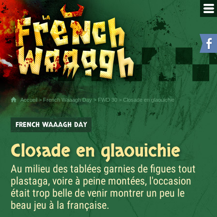
Accueil
>
French Waaagh Day
>
FWD 30
> Closade en glaouichie
FRENCH WAAAGH DAY
Closade en glaouichie
Au milieu des tablées garnies de figues tout
plastaga, voire à peine montées, l'occasion
était trop belle de venir montrer un peu le
beau jeu à la française.