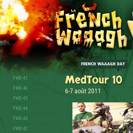
FRENCH WAAAGH DAY
MedTour 10
FWD 47
FWD 46
6-7 août 2011
FWD 45
FWD 44
FWD 43
FWD 42