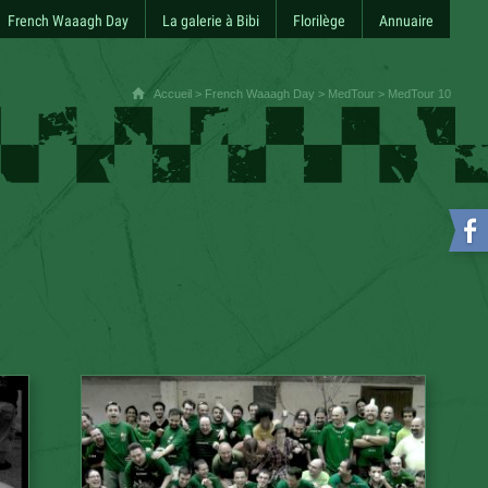
French Waaagh Day
La galerie à Bibi
Florilège
Annuaire
Accueil
>
French Waaagh Day
>
MedTour
> MedTour 10