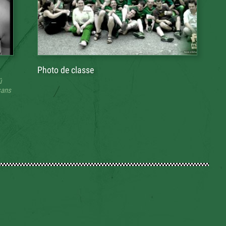
Photo de classe
û
sans