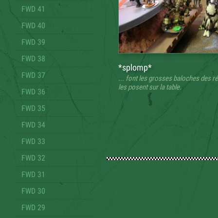
FWD 41
FWD 40
FWD 39
FWD 38
*splomp*
FWD 37
... font les grosses baloches des r
les posent sur la table.
FWD 36
FWD 35
FWD 34
FWD 33
FWD 32
FWD 31
FWD 30
FWD 29