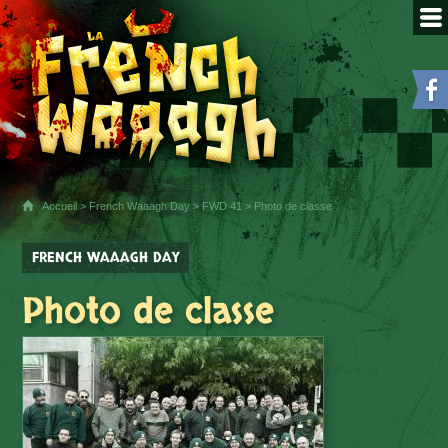
Accueil
>
French Waaagh Day
>
FWD 41
> Photo de classe
FRENCH WAAAGH DAY
Photo de classe