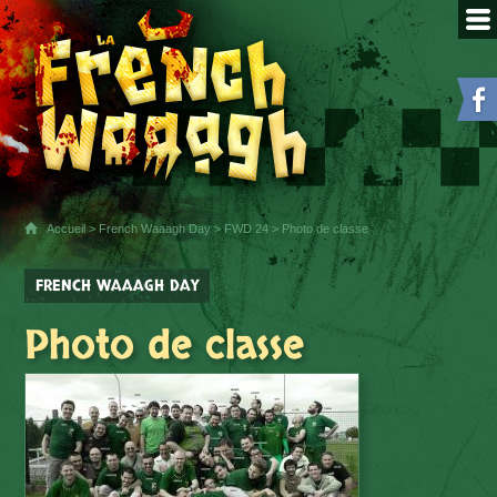
Accueil
>
French Waaagh Day
>
FWD 24
> Photo de classe
FRENCH WAAAGH DAY
Photo de classe