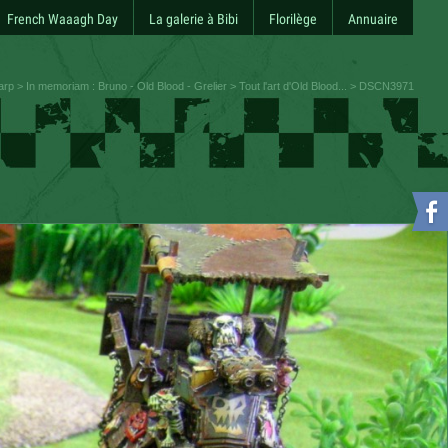
French Waaagh Day
La galerie à Bibi
Florilège
Annuaire
arp
>
In memoriam : Bruno - Old Blood - Grelier
>
Tout l'art d'Old Blood...
> DSCN3971