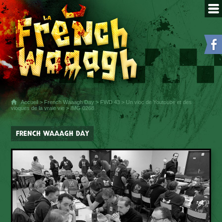
Accueil
>
French Waaagh Day
>
FWD 43
>
Un vioc de Youtoube et des
vioques de la vraie vie
> IMG 0268
FRENCH WAAAGH DAY